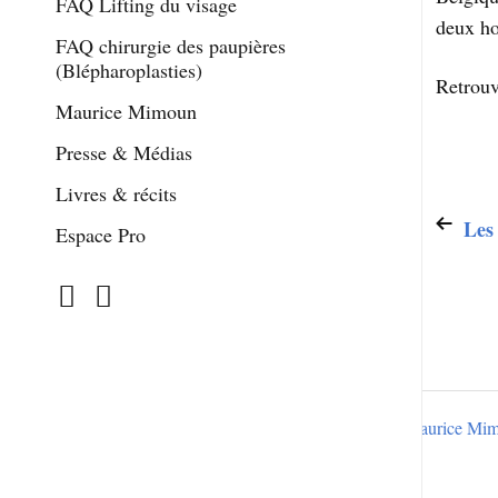
FAQ Lifting du visage
deux ho
FAQ chirurgie des paupières
(Blépharoplasties)
Retrouv
Maurice Mimoun
Presse & Médias
Livres & récits
Les 
Espace Pro
© 2012, 2026
Maurice Mi