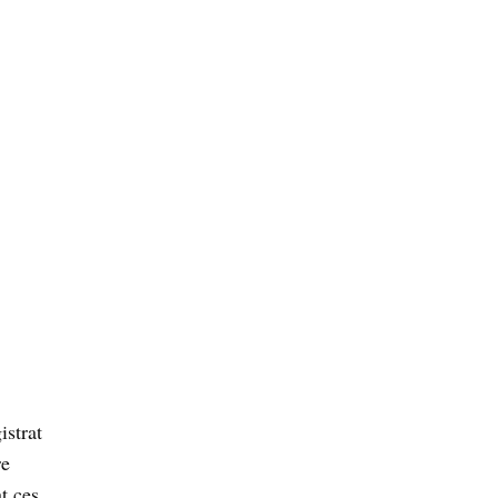
istrat
re
t ces